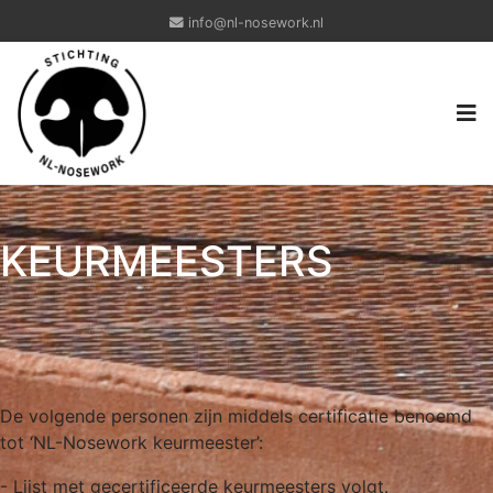
info@nl-nosework.nl
KEURMEESTERS
De volgende personen zijn middels certificatie benoemd
tot ‘NL-Nosework keurmeester’:
- Lijst met gecertificeerde keurmeesters volgt.